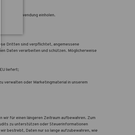
 dieser Verwendung einholen.
ese Dritten sind verpflichtet, angemessene
ichen Daten verarbeiten und schützen. Möglicherweise
EU liefert;
u verwalten oder Marketingmaterial in unserem
n wir für einen längeren Zeitraum aufbewahren. Zum
udits zu unterstützen oder Steuerinformationen
wir bestrebt, Daten nur so lange aufzubewahren, wie