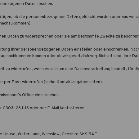
nenbezogenen Daten löschen.
tätigen, ob die personenbezogenen Daten gelöscht wurden oder aus welch
ng nachzukommen).
enen Daten zu widersprechen oder sie auf bestimmte Zwecke zu beschrä
eitung Ihrer personenbezogenen Daten einstellen oder einschränken. Nach 
rag nachkommen können oder ob wir gesetzlich verpflichtet sind, Ihre Dat
it zu widerrufen, wenn es sich um eine Datenverarbeitung handelt, für di
oder per Post widerrufen (siehe Kontaktangaben unten).
issioner's Office einzureichen.
 0303 123 1113 oder per E-Mail kontaktieren:
fe House, Water Lane, Wilmslow, Cheshire SK9 5AF