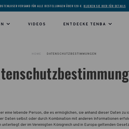
OSTENLOSER VERSAND FÜR ALLE BESTELLUNGEN ÜBER 120 €.
KLICKEN SIE HIER FÜR DETAILS
EN
VIDEOS
ENTDECKE TENBA
HOME
DATENSCHUTZBESTIMMUNGEN
tenschutzbestimmun
 eine lebende Person, die es ermöglichen, sie anhand dieser Daten zu ide
der Daten selbst oder durch Kombination mit anderen Informationen erfolg
 unterliegt der im Vereinigten Königreich und in Europa geltenden Ges