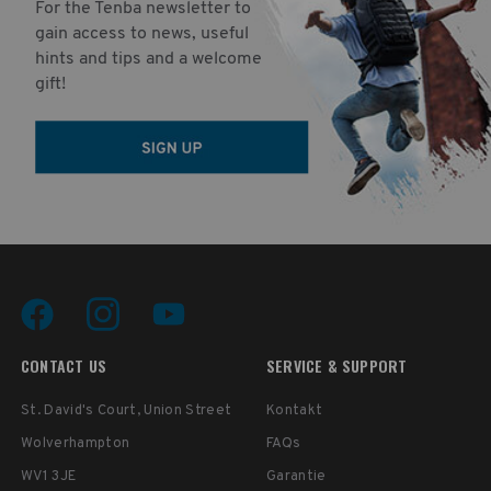
For the Tenba newsletter to
gain access to news, useful
hints and tips and a welcome
gift!
CONTACT US
SERVICE & SUPPORT
St. David's Court, Union Street
Kontakt
Wolverhampton
FAQs
WV1 3JE
Garantie