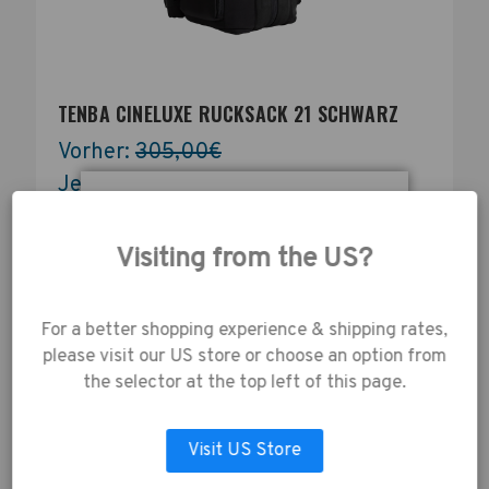
TENBA CINELUXE RUCKSACK 21 SCHWARZ
Vorher:
305,00€
Jetzt:
244,00€
Durch die Nutzung
Weitere Größen verfügbar
unserer Website
Visiting from the US?
stimmen Sie der
Datenerfassung gemäß
unserer
For a better shopping experience & shipping rates,
SKU:
638-712
Datenschutzrichtlinie
please visit our US store or choose an option from
zu.
the selector at the top left of this page.
Visit US Store
AUSWAHL ANPASSEN