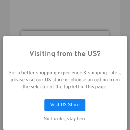
Durch die Nutzung
unserer Website
Visiting from the US?
stimmen Sie der
Datenerfassung gemäß
unserer
For a better shopping experience & shipping rates,
Datenschutzrichtlinie
please visit our US store or choose an option from
zu.
the selector at the top left of this page.
TENBA TRANSPORT AIR CASE ATTACHÉ 1914
Visit US Store
AUSWAHL ANPASSEN
195,00€
No thanks, stay here
ALLE COOKIES AKZEPTIEREN
Weitere Größen verfügbar