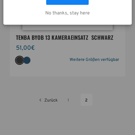
AUSWAHL ANPASSEN
No thanks, stay here
ALLE COOKIES AKZEPTIEREN
TENBA BYOB 13 KAMERAEINSATZ  SCHWARZ
51,00€
Weitere Größen verfügbar
Zurück
1
2