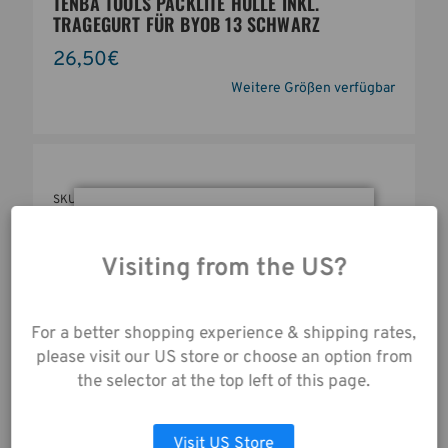
TENBA TOOLS PACKLITE HÜLLE INKL.
TRAGEGURT FÜR BYOB 13 SCHWARZ
26,50€
Weitere Größen verfügbar
SKU:
636-632
Durch die Nutzung
unserer Website
Visiting from the US?
stimmen Sie der
Datenerfassung gemäß
unserer
For a better shopping experience & shipping rates,
Datenschutzrichtlinie
please visit our US store or choose an option from
zu.
the selector at the top left of this page.
Visit US Store