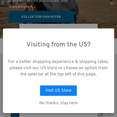
diese Kollektion Robustheit und 
Vielseitigkeit.
KOLLEKTION EINKAUFEN
Durch die Nutzung
unserer Website
Visiting from the US?
stimmen Sie der
Datenerfassung gemäß
unserer
For a better shopping experience & shipping rates,
Datenschutzrichtlinie
please visit our US store or choose an option from
ANMELDEN
zu.
the selector at the top left of this page.
Melden Sie sich für den Tenba-
Visit US Store
AUSWAHL ANPASSEN
Newsletter an und erhalten Sie 
Zugang zu Nachrichten, Neuigkeiten 
sowie nützlichen Tipps und Tricks.
No thanks, stay here
ALLE COOKIES AKZEPTIEREN