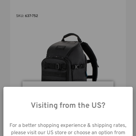
SKU:
637-752
Durch die Nutzung
unserer Website
Visiting from the US?
stimmen Sie der
Datenerfassung gemäß
unserer
For a better shopping experience & shipping rates,
AXIS V2 16L BACKPACK - BLACK
Datenschutzrichtlinie
please visit our US store or choose an option from