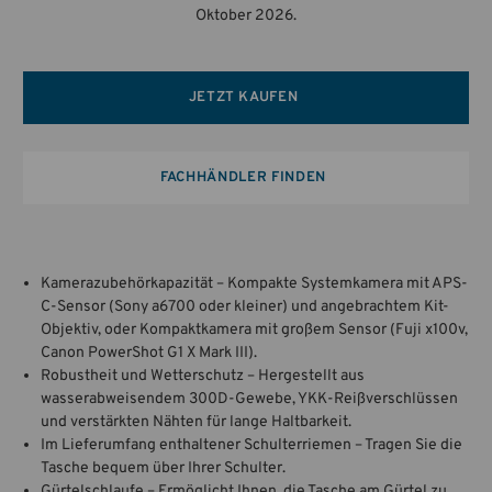
Oktober 2026.
JETZT KAUFEN
FACHHÄNDLER FINDEN
Kamerazubehörkapazität – Kompakte Systemkamera mit APS-
C-Sensor (Sony a6700 oder kleiner) und angebrachtem Kit-
Objektiv, oder Kompaktkamera mit großem Sensor (Fuji x100v,
Canon PowerShot G1 X Mark III).
Robustheit und Wetterschutz – Hergestellt aus
wasserabweisendem 300D-Gewebe, YKK-Reißverschlüssen
und verstärkten Nähten für lange Haltbarkeit.
Im Lieferumfang enthaltener Schulterriemen – Tragen Sie die
Tasche bequem über Ihrer Schulter.
Gürtelschlaufe – Ermöglicht Ihnen, die Tasche am Gürtel zu