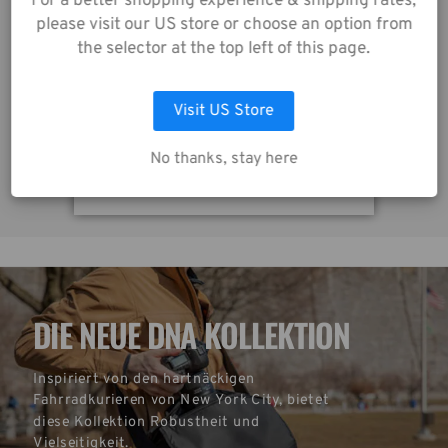
For a better shopping experience & shipping rates,
Datenschutzrichtlinie
please visit our US store or choose an option from
zu.
Skyline v2 Pouch 3 – Grau
the selector at the top left of this page.
18,00€
2
Visit US Store
AUSWAHL ANPASSEN
No thanks, stay here
ALLE COOKIES AKZEPTIEREN
DIE NEUE DNA KOLLEKTION
Inspiriert von den hartnäckigen 
Fahrradkurieren von New York City, bietet 
diese Kollektion Robustheit und 
Vielseitigkeit.