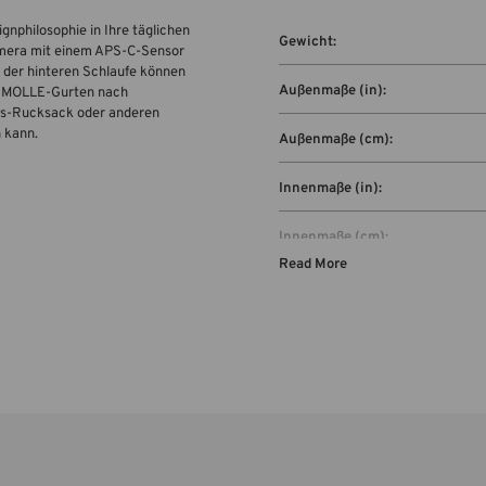
nphilosophie in Ihre täglichen
Gewicht:
Kamera mit einem APS-C-Sensor
t der hinteren Schlaufe können
Außenmaße (in):
mit MOLLE-Gurten nach
xis-Rucksack oder anderen
n kann.
Außenmaße (cm):
Innenmaße (in):
Innenmaße (cm):
Read More
Kapazität: