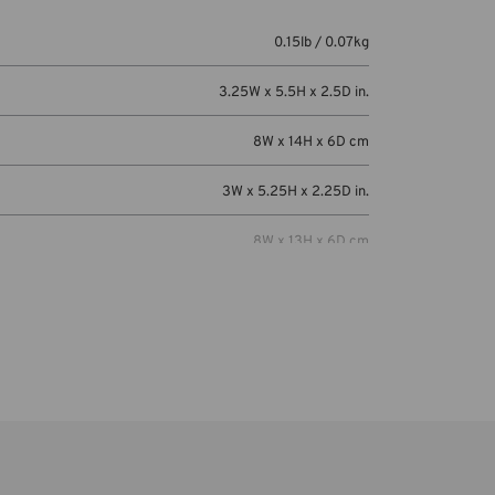
0.15lb / 0.07kg
3.25W x 5.5H x 2.5D in.
8W x 14H x 6D cm
3W x 5.25H x 2.25D in.
8W x 13H x 6D cm
Cropped-sensor mirrorless camera (Sony
a6400 or smaller) with attached kit lens, or
large-sensor compact camera (Canon
PowerShot G1 X Mark III, Panasonic LUMIX
LX100).