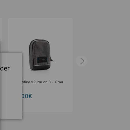
 der
Skyline v2 Pouch 3 – Grau
Tenba Skyline 3 Pouc
schwarz
18,00€