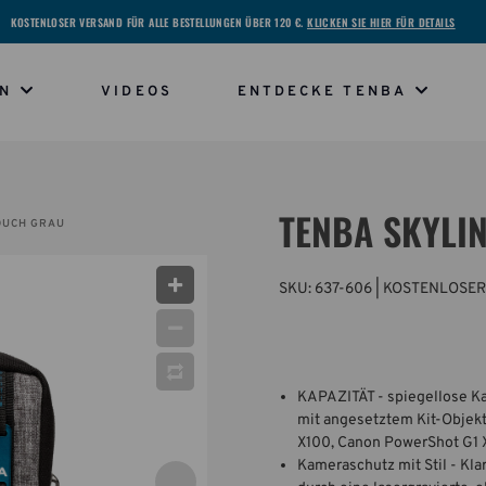
KOSTENLOSER VERSAND FÜR ALLE BESTELLUNGEN ÜBER 120 €.
KLICKEN SIE HIER FÜR DETAILS
EN
VIDEOS
ENTDECKE TENBA
TENBA SKYLI
OUCH GRAU
SKU:
637-606
| KOSTENLOSER
KAPAZITÄT - spiegellose K
mit angesetztem Kit-Objek
X100, Canon PowerShot G1 X
Kameraschutz mit Stil - Kla