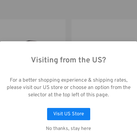
Visiting from the US?
ch die Nutzung unserer Website stimmen Sie
enerfassung gemäß unserer
For a better shopping experience & shipping rates,
enschutzrichtlinie zu.
please visit our US store or choose an option from the
Skyline v2 Pouch 4 – Grau
Tenba Skyline 4 Pouch
schwarz
selector at the top left of this page.
21,00€
AUSWAHL ANPASSEN
ALLE COOKIES AKZEPTIEREN
Visit US Store
No thanks, stay here