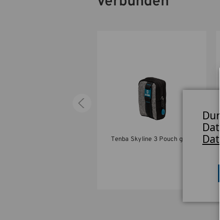
Verbunden
Dur
Dat
Dat
Tenba Skyline 3 Pouch
Tenba Skyline 3 Pouch grau
schwarz