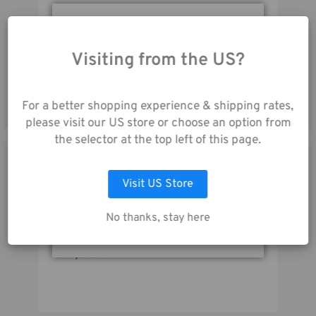
cameras and ENG rigs up to 18
inches (46 cm) long, from Sony,
Kapazität:
Durch die Nutzung
Canon, RED, Blackmagic and
unserer Website
others, with matte box and other
Visiting from the US?
accessories attached.
stimmen Sie der
Datenerfassung gemäß
unserer
For a better shopping experience & shipping rates,
Datenschutzrichtlinie
please visit our US store or choose an option from
zu.
the selector at the top left of this page.
Visit US Store
AUSWAHL ANPASSEN
No thanks, stay here
ALLE COOKIES AKZEPTIEREN
Tenba Cineluxe v2 Rucksack 21 - Schwarz
319,00€
W
N