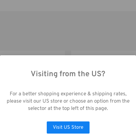
Kapazität:
Visiting from the US?
ch die Nutzung unserer Website stimmen Sie
enerfassung gemäß unserer
For a better shopping experience & shipping rates,
enschutzrichtlinie zu.
please visit our US store or choose an option from the
selector at the top left of this page.
Tenba Skyline 13 Messenger
Tenba Skyline 13
AUSWAHL ANPASSEN
ALLE COOKIES AKZEPTIEREN
schwarz
Schultertasche schwarz
Visit US Store