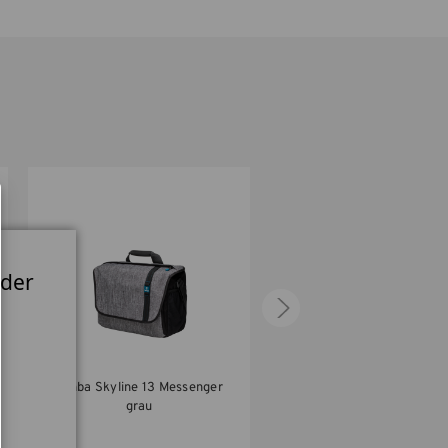
Mirrorless or DSLR camera with 3-5 lenses
(up to 70-200mm 2.8).
 der
Tenba Skyline 13 Messenger
Tenba Skyline 13
grau
Schultertasche grau