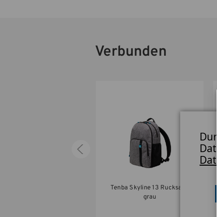
Verbunden
Dur
Dat
Dat
Tenba Skyline 13
Tenba Skyline 13 Rucksack
Schultertasche grau
grau