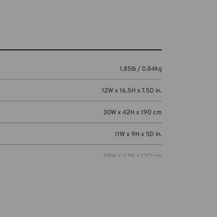
1.85lb / 0.84kg
12W x 16.5H x 7.5D in.
30W x 42H x 19D cm
11W x 9H x 5D in.
28W x 23H x 13D cm
in):
9W x 12H x 0.5D in
(cm):
23W x 30H x 1D cm