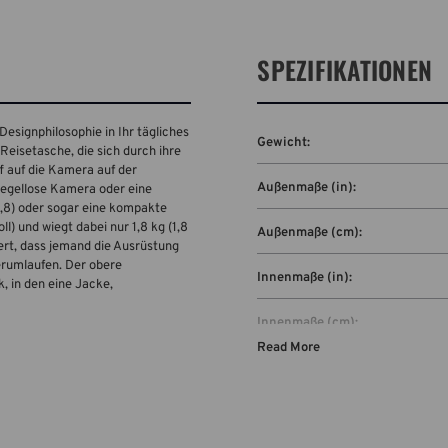
SPEZIFIKATIONEN
signphilosophie in Ihr tägliches
Gewicht:
Reisetasche, die sich durch ihre
ff auf die Kamera auf der
Außenmaße (in):
piegellose Kamera oder eine
,8) oder sogar eine kompakte
) und wiegt dabei nur 1,8 kg (1,8
Außenmaße (cm):
ert, dass jemand die Ausrüstung
erumlaufen. Der obere
Innenmaße (in):
 in den eine Jacke,
Innenmaße (cm):
Read More
Abmessungen des Laptopfachs (
Abmessungen des Laptopfachs 