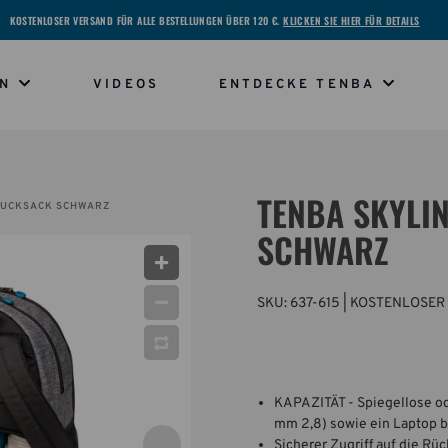
KOSTENLOSER VERSAND FÜR ALLE BESTELLUNGEN ÜBER 120 €.
KLICKEN SIE HIER FÜR DETAILS
EN
VIDEOS
ENTDECKE TENBA
TENBA SKYLI
 RUCKSACK SCHWARZ
SCHWARZ
SKU:
637-615
| KOSTENLOSER
KAPAZITÄT - Spiegellose o
mm 2,8) sowie ein Laptop bi
Sicherer Zugriff auf die R