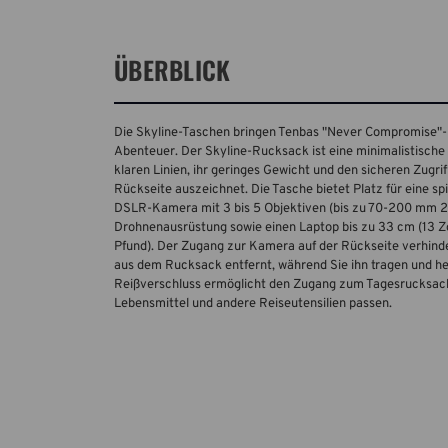
ÜBERBLICK
Die Skyline-Taschen bringen Tenbas "Never Compromise"-De
Abenteuer. Der Skyline-Rucksack ist eine minimalistische 
klaren Linien, ihr geringes Gewicht und den sicheren Zugri
Rückseite auszeichnet. Die Tasche bietet Platz für eine s
DSLR-Kamera mit 3 bis 5 Objektiven (bis zu 70-200 mm 2
Drohnenausrüstung sowie einen Laptop bis zu 33 cm (13 Zoll
Pfund). Der Zugang zur Kamera auf der Rückseite verhind
aus dem Rucksack entfernt, während Sie ihn tragen und h
Reißverschluss ermöglicht den Zugang zum Tagesrucksack,
Lebensmittel und andere Reiseutensilien passen.