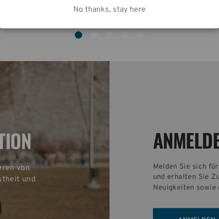
No thanks, stay here
ANMELD
TION
Melden Sie sich fü
eren von 
und erhalten Sie Z
theit und 
Neuigkeiten sowie 