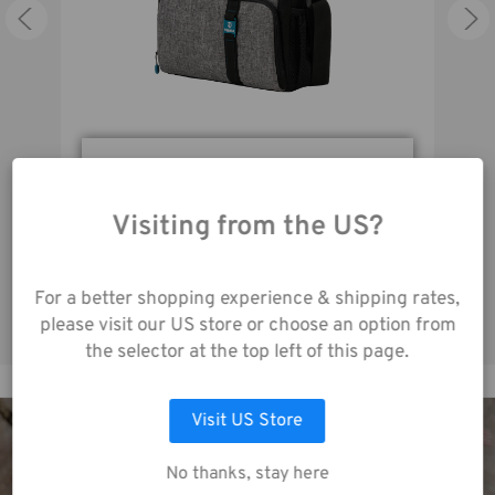
Durch die Nutzung
Tenba Skyline 12 Schultertasche grau
unserer Website
Visiting from the US?
stimmen Sie der
Datenerfassung gemäß
unserer
For a better shopping experience & shipping rates,
Datenschutzrichtlinie
please visit our US store or choose an option from
zu.
the selector at the top left of this page.
Visit US Store
AUSWAHL ANPASSEN
DIE NEUE DNA KOLLEKTION
No thanks, stay here
ALLE COOKIES AKZEPTIEREN