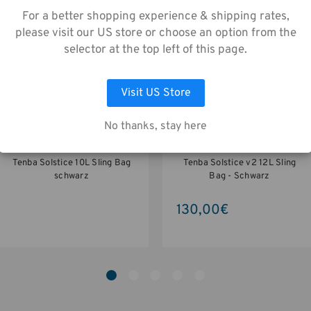
enerfassung gemäß unserer
For a better shopping experience & shipping rates,
enschutzrichtlinie zu.
please visit our US store or choose an option from the
selector at the top left of this page.
AUSWAHL ANPASSEN
ALLE COOKIES AKZEPTIEREN
Visit US Store
No thanks, stay here
Tenba Solstice 10L Sling Bag
Tenba Solstice v2 12L Sling
schwarz
Bag - Schwarz
130,00€