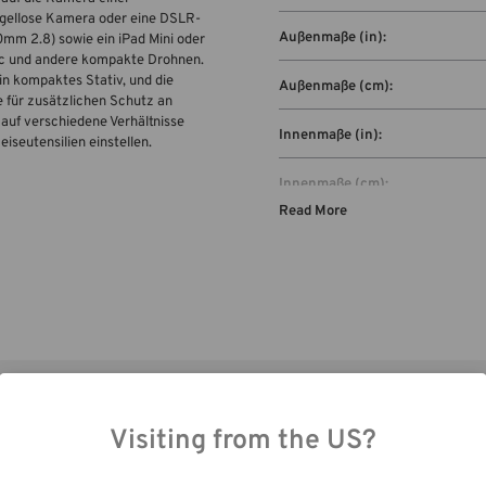
iegellose Kamera oder eine DSLR-
Außenmaße (in):
mm 2.8) sowie ein iPad Mini oder
avic und andere kompakte Drohnen.
in kompaktes Stativ, und die
Außenmaße (cm):
für zusätzlichen Schutz an
 auf verschiedene Verhältnisse
Innenmaße (in):
seutensilien einstellen.
Innenmaße (cm):
Read More
Abmessungen des Laptopfachs (
Abmessungen des Laptopfachs 
Kapazität:
Visiting from the US?
ch die Nutzung unserer Website stimmen Sie