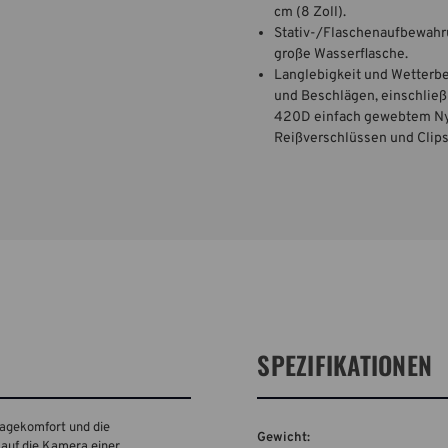
cm (8 Zoll).
Stativ-/Flaschenaufbewahrun
große Wasserflasche.
Langlebigkeit und Wetterbe
und Beschlägen, einschlie
420D einfach gewebtem Nyl
Reißverschlüssen und Clips
SPEZIFIKATIONEN
ragekomfort und die
Gewicht:
 auf die Kamera einer