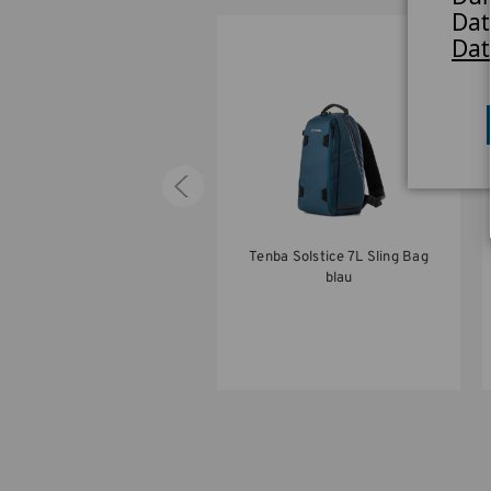
Dat
Dat
Tenba Solstice 10L Sling
Tenba Solstice 7L Sling Bag
Bag blau
blau