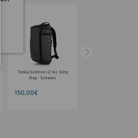
Tenba Solstice v2 16L Sling
Tenba Solstice 10L Slin
Bag - Schwarz
Bag blau
150,00€