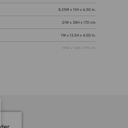
8.25W x 15H x 6.5D in.
21W x 38H x 17D cm
7W x 13.5H x 4.5D in.
18W x 34H x 11D cm
in):
7.25W x 9.75H x 0.5D in
(cm):
18W x 25H x 1D cm
Mirrorless or compact DSLR camera with 2-3
lenses (up to 70-200mm 2.8), plus an iPad
Mini or similar sized 8-inch tablet. Also fits
DJI Mavic and other compact drones.
 der