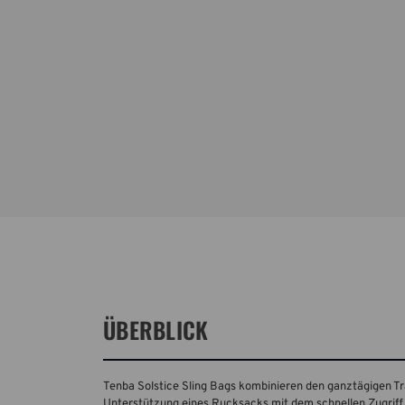
ÜBERBLICK
Tenba Solstice Sling Bags kombinieren den ganztägigen T
Unterstützung eines Rucksacks mit dem schnellen Zugriff