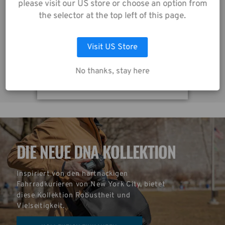
Datenschutzrichtlinie
please visit our US store or choose an option from
z
Tenba Tools 12" Wrap (Einschlagtuch) limette
zu.
the selector at the top left of this page.
20,00€
2
Visit US Store
AUSWAHL ANPASSEN
No thanks, stay here
ALLE COOKIES AKZEPTIEREN
DIE NEUE DNA KOLLEKTION
Inspiriert von den hartnäckigen 
Fahrradkurieren von New York City, bietet 
diese Kollektion Robustheit und 
Vielseitigkeit.