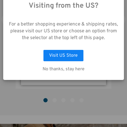
unserer Website
Visiting from the US?
stimmen Sie der
Datenerfassung gemäß
unserer
For a better shopping experience & shipping rates,
Datenschutzrichtlinie
please visit our US store or choose an option from
zu.
the selector at the top left of this page.
Tenba Tools Memory-Schaum Pad 2,0 Zoll
Visit US Store
AUSWAHL ANPASSEN
schwarz
No thanks, stay here
ALLE COOKIES AKZEPTIEREN
23,00€
2