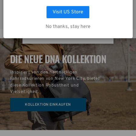
Visit US Store
AUSWAHL ANPASSEN
No thanks, stay here
ALLE COOKIES AKZEPTIEREN
DIE NEUE DNA KOLLEKTION
Inspiriert von den hartnäckigen 
Fahrradkurieren von New York City, bietet 
diese Kollektion Robustheit und 
Vielseitigkeit.
KOLLEKTION EINKAUFEN