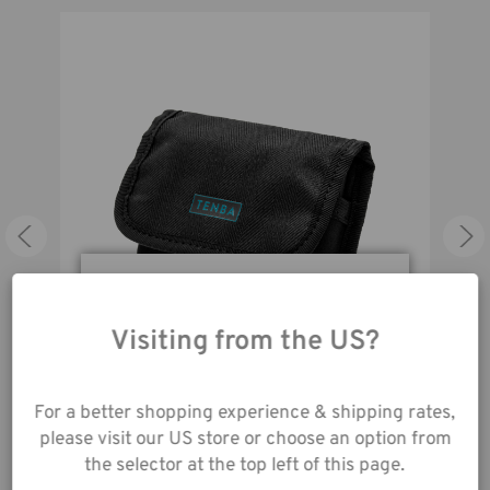
Durch die Nutzung
unserer Website
Visiting from the US?
stimmen Sie der
Datenerfassung gemäß
Tenba Tools Reload Batterieetui 2 schwarz
unserer
For a better shopping experience & shipping rates,
Datenschutzrichtlinie
17,00€
please visit our US store or choose an option from
zu.
the selector at the top left of this page.