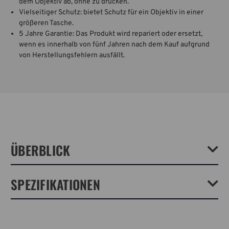
dem Objektiv ab, ohne zu drücken.
Vielseitiger Schutz: bietet Schutz für ein Objektiv in einer
größeren Tasche.
5 Jahre Garantie: Das Produkt wird repariert oder ersetzt,
wenn es innerhalb von fünf Jahren nach dem Kauf aufgrund
von Herstellungsfehlern ausfällt.
ÜBERBLICK
Weiche Neoprentaschen bieten den perfekten zusätzlichen Schutz für
SPEZIFIKATIONEN
Objektive in einer größeren Tasche. Die 9x4.8 in. (23x12 cm) passt ein
Canon/Nikon/Sony 70-200mm 2.8 oder Canon 100-400mm 4.5 (mit
umgedrehter Gegenlichtblende) und andere Zoomobjektive mit einer
Länge von bis zu 23 cm (9 Zoll). Der Schnellverschluss mit Kordelzug
Gewicht:
0.24lb / 0.11kg
lässt sich über die Vorderseite des Objektivs spannen, ohne zu drücken,