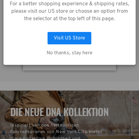
unserer
For a better shopping experience & shipping rates,
Datenschutzrichtlinie
please visit our US store or choose an option from
zu.
the selector at the top left of this page.
Tenba Tools Soft Objektivtasche 12x5 schwarz
T
32,00€
2
Visit US Store
AUSWAHL ANPASSEN
No thanks, stay here
ALLE COOKIES AKZEPTIEREN
DIE NEUE DNA KOLLEKTION
Inspiriert von den hartnäckigen 
Fahrradkurieren von New York City, bietet 
diese Kollektion Robustheit und 