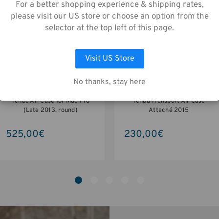
enerfassung gemäß unserer
For a better shopping experience & shipping rates,
enschutzrichtlinie zu.
please visit our US store or choose an option from the
selector at the top left of this page.
AUSWAHL ANPASSEN
ALLE COOKIES AKZEPTIEREN
Visit US Store
No thanks, stay here
Tenba Air Case for Mac Pro
Tenba Transport Air Case
(Late 2013, round)
Attaché 2015
525,00€
230,00€