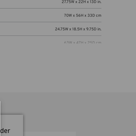
27.75W x 22H x 13D in.
70W x 56H x 33D cm
24.75W x 18.5H x 9.75D in.
63W x 47H x 25D cm
EIZO 24-inch ColorEdge or Flexscan Display
with monitor hood.
 der