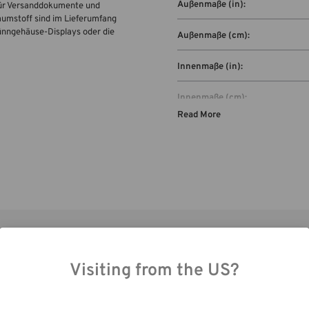
Außenmaße (in):
 für Versanddokumente und
aumstoff sind im Lieferumfang
Dünngehäuse-Displays oder die
Außenmaße (cm):
Innenmaße (in):
Innenmaße (cm):
Read More
Kapazität:
Visiting from the US?
ch die Nutzung unserer Website stimmen Sie