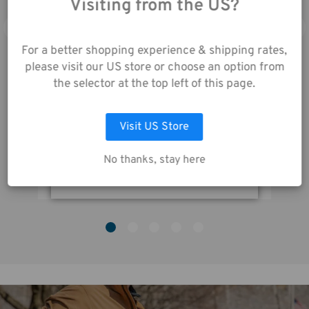
Visiting from the US?
stimmen Sie der
Datenerfassung gemäß
unserer
For a better shopping experience & shipping rates,
Datenschutzrichtlinie
please visit our US store or choose an option from
zu.
the selector at the top left of this page.
Tenba Air Case Topload 4 Light Head XD AT-4LX
Visit US Store
AUSWAHL ANPASSEN
690,00€
2
No thanks, stay here
ALLE COOKIES AKZEPTIEREN