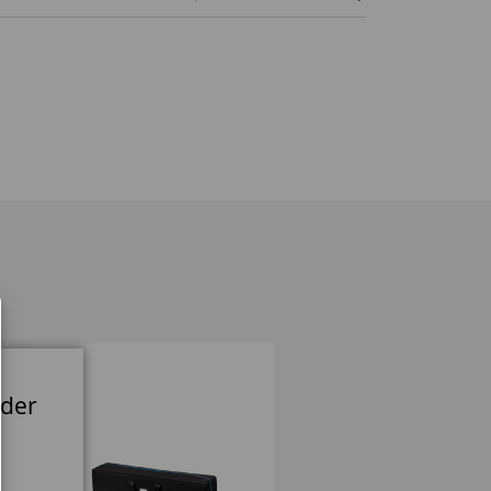
38W x 9H x 9D in.
97W x 23H x 23D cm
 der