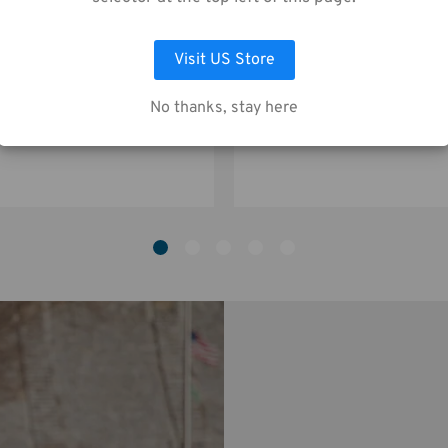
AUSWAHL ANPASSEN
ALLE COOKIES AKZEPTIEREN
Visit US Store
Tenba Tripak T538 53-inches
Tenba Tripak T488 48-inches
No thanks, stay here
98,00€
92,00€