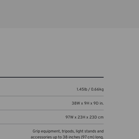
1.45lb / 0.66kg
38W x 9H x 9D in.
97W x 23H x 23D cm
Grip equipment, tripods, light stands and
accessories up to 38 inches (97 cm) long.