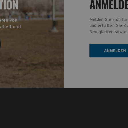
ANMELD
TION
Melden Sie sich fü
eren von 
und erhalten Sie Z
theit und 
Neuigkeiten sowie 
ANMELDEN