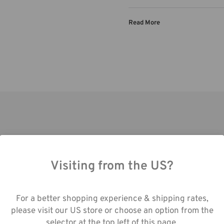
Außenmaße (in):
Read More
Außenmaße (cm):
Visiting from the US?
ch die Nutzung unserer Website stimmen Sie
enerfassung gemäß unserer
For a better shopping experience & shipping rates,
enschutzrichtlinie zu.
please visit our US store or choose an option from the
selector at the top left of this page.