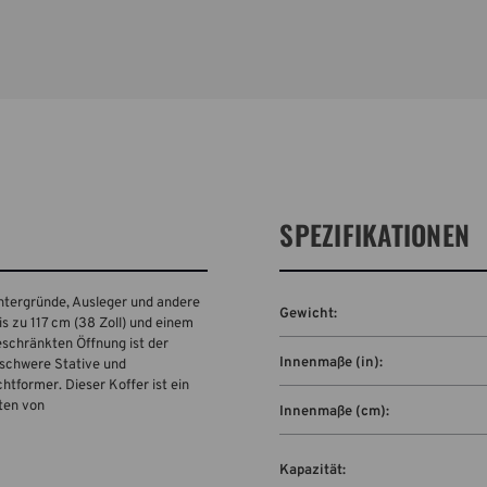
SPEZIFIKATIONEN
intergründe, Ausleger und andere
Gewicht:
 zu 117 cm (38 Zoll) und einem
schränkten Öffnung ist der
Innenmaße (in):
r schwere Stative und
tformer. Dieser Koffer ist ein
rten von
Innenmaße (cm):
Kapazität: