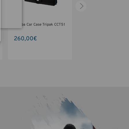
Tenba Car Case Tripak CCT51
Tenba Triangular Tripa
TTP46
260,00€
220,00€