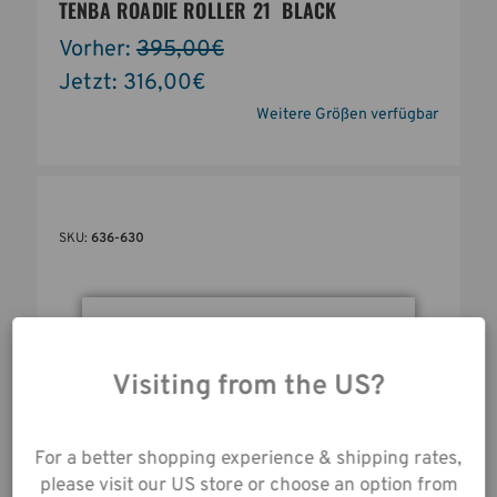
TENBA ROADIE ROLLER 21  BLACK
Vorher:
395,00€
Jetzt:
316,00€
Weitere Größen verfügbar
SKU:
636-630
Durch die Nutzung
unserer Website
Visiting from the US?
stimmen Sie der
Datenerfassung gemäß
unserer
For a better shopping experience & shipping rates,
Datenschutzrichtlinie
please visit our US store or choose an option from