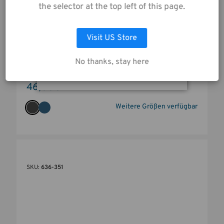
zu.
the selector at the top left of this page.
Visit US Store
AUSWAHL ANPASSEN
No thanks, stay here
ALLE COOKIES AKZEPTIEREN
TENBA BYOB 10 KAMERAEINSATZ - SCHWARZ
46,00€
Weitere Größen verfügbar
SKU:
636-351