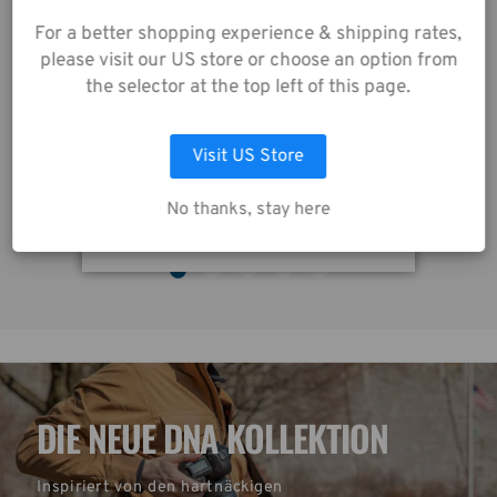
unserer
For a better shopping experience & shipping rates,
Datenschutzrichtlinie
please visit our US store or choose an option from
zu.
AXIS V2 4L SLING Tasche schwarz
the selector at the top left of this page.
104,00€
1
Visit US Store
AUSWAHL ANPASSEN
No thanks, stay here
ALLE COOKIES AKZEPTIEREN
DIE NEUE DNA KOLLEKTION
Inspiriert von den hartnäckigen 