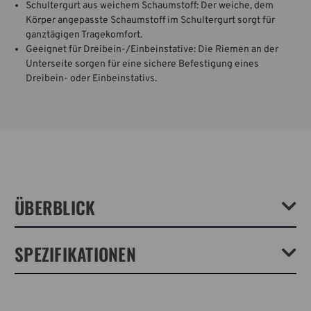
Schultergurt aus weichem Schaumstoff: Der weiche, dem
Körper angepasste Schaumstoff im Schultergurt sorgt für
ganztägigen Tragekomfort.
Geeignet für Dreibein-/Einbeinstative: Die Riemen an der
Unterseite sorgen für eine sichere Befestigung eines
Dreibein- oder Einbeinstativs.
ÜBERBLICK
Die Axis-Taschen von Tenba sind inspiriert von den extrem
SPEZIFIKATIONEN
strapazierfähigen Taschen, die wir in unserer über 40-jährigen
Geschichte für das Militär hergestellt haben. In die 4L Tasche passt
eine spiegellose Kamera oder eine DSLR-Kamera mit 1-2 Objektiven
(bis zu 24-70mm 2.8), und sie lässt sich im Handumdrehen von einer
Gewicht:
1.3lb / 0.59kg
Sling-Tasche in eine Hüfttasche umwandeln. Das MOLLE-Gurtband