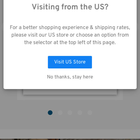
unserer Website
Visiting from the US?
Garantie:
5 Jahre
stimmen Sie der
Datenerfassung gemäß
unserer
For a better shopping experience & shipping rates,
Datenschutzrichtlinie
please visit our US store or choose an option from
zu.
the selector at the top left of this page.
Visit US Store
AUSWAHL ANPASSEN
Axis v2 4L Top Loader - MultiCam Black
No thanks, stay here
ALLE COOKIES AKZEPTIEREN
84,00€
1