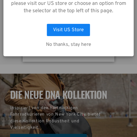
Datenschutzrichtlinie
please visit our US store or choose an option from
Skyline v2 Shoulder Bag 10 – Grau
zu.
the selector at the top left of this page.
64,00€
7
Visit US Store
AUSWAHL ANPASSEN
No thanks, stay here
ALLE COOKIES AKZEPTIEREN
DIE NEUE DNA KOLLEKTION
Inspiriert von den hartnäckigen 
Fahrradkurieren von New York City, bietet 
diese Kollektion Robustheit und 
Vielseitigkeit.