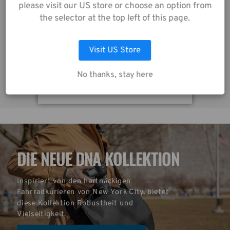
Datenschutzrichtlinie
please visit our US store or choose an option from
Skyline v2 Shoulder Bag 8 – Grau
zu.
the selector at the top left of this page.
50,00€
7
Visit US Store
AUSWAHL ANPASSEN
No thanks, stay here
ALLE COOKIES AKZEPTIEREN
DIE NEUE DNA KOLLEKTION
Inspiriert von den hartnäckigen 
Fahrradkurieren von New York City, bietet 
diese Kollektion Robustheit und 
Vielseitigkeit.