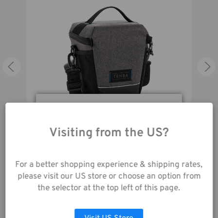
other accessories.
Durch die Nutzung
unserer Website
Visiting from the US?
Skyline v2 Top Load 8 – Grau
stimmen Sie der
Datenerfassung gemäß
37,00€
unserer
For a better shopping experience & shipping rates,
Datenschutzrichtlinie
please visit our US store or choose an option from
zu.
the selector at the top left of this page.