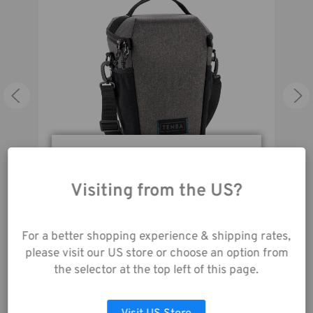
cards, batteries and other
accessories.
Durch die Nutzung
unserer Website
Visiting from the US?
Skyline v2 Top Load 9 – Grau
stimmen Sie der
Datenerfassung gemäß
43,00€
unserer
For a better shopping experience & shipping rates,
Datenschutzrichtlinie
please visit our US store or choose an option from
zu.
the selector at the top left of this page.