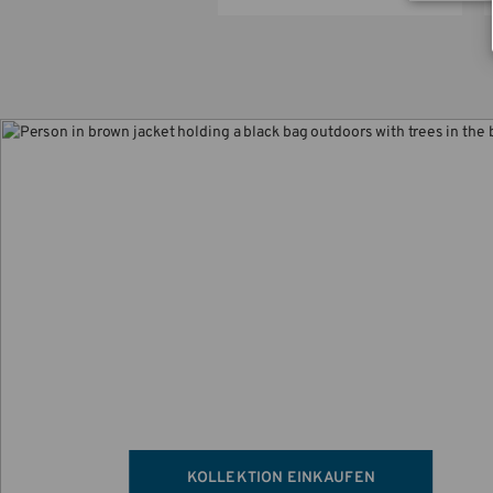
DIE NEUE DNA KOLLEK
Inspiriert von den hartnäckigen Fahrradkuri
New York City, bietet diese Kollektion Robus
Vielseitigkeit.
KOLLEKTION EINKAUFEN