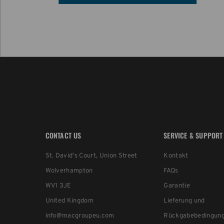
CONTACT US
SERVICE & SUPPORT
St. David's Court, Union Street
Kontakt
Wolverhampton
FAQs
WV1 3JE
Garantie
United Kingdom
Lieferung und
info@macgroupeu.com
Rückgabebedingun