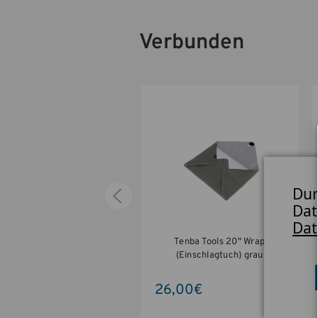
Verbunden
Dur
Dat
Dat
ba Tools Reload Battery 1
Tenba Tools 20" Wrap
ui für Batterie/Akku grau
(Einschlagtuch) grau
26,00€