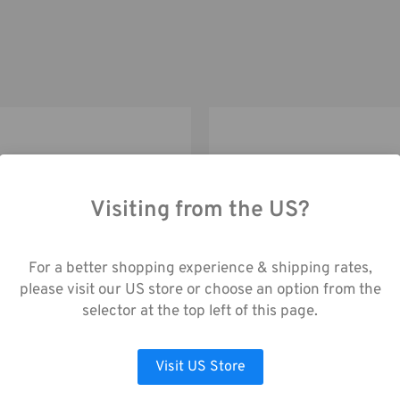
Visiting from the US?
ch die Nutzung unserer Website stimmen Sie
enerfassung gemäß unserer
For a better shopping experience & shipping rates,
enschutzrichtlinie zu.
please visit our US store or choose an option from the
Tenba Tools 16" Wrap
Tenba Tools 12" Wrap
selector at the top left of this page.
(Einschlagtuch) grau
(Einschlagtuch) grau
AUSWAHL ANPASSEN
ALLE COOKIES AKZEPTIEREN
22,00€
20,00€
Visit US Store