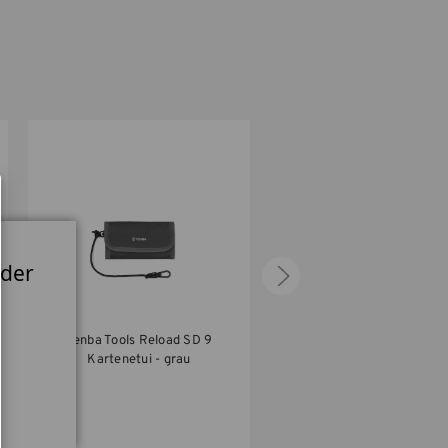
 der
Tenba Tools Reload SD 9
Tenba Tools Reload Batte
Kartenetui - grau
Etui für Batterie/Akku g