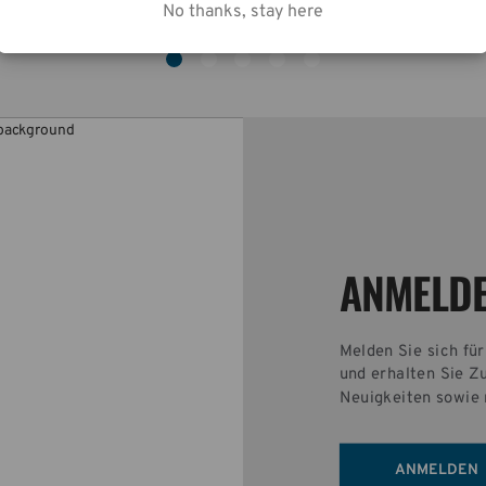
No thanks, stay here
ANMELD
TION
Melden Sie sich fü
eren von 
und erhalten Sie Z
theit und 
Neuigkeiten sowie 
ANMELDEN